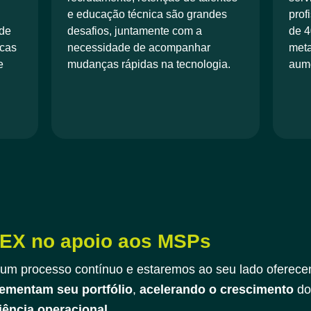
e educação técnica são grandes
prof
 de
desafios, juntamente com a
de 4
icas
necessidade de acompanhar
meta
e
mudanças rápidas na tecnologia.
aume
EX no apoio aos MSPs
um processo contínuo e estaremos ao seu lado oferece
ementam seu portfólio
,
acelerando o crescimento
do
iência operacional
.