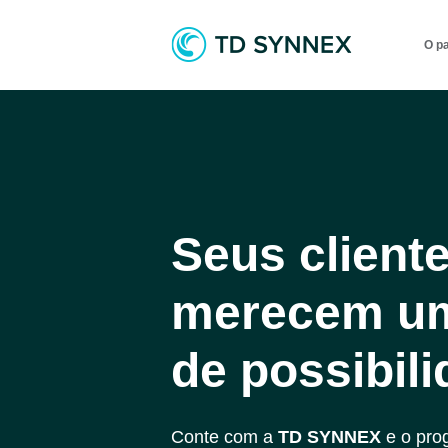
O p
Seus client
merecem u
de possibili
Conte com a
TD SYNNEX
e o pr