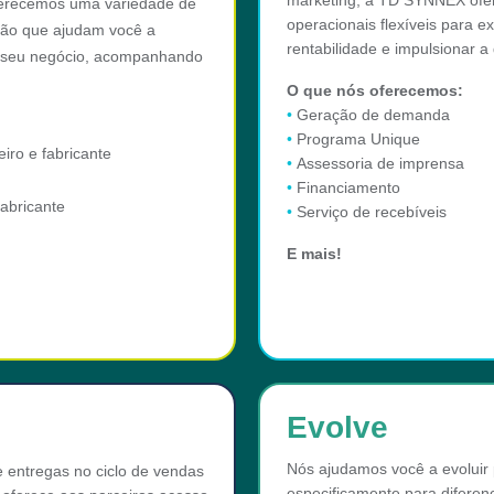
marketing, a TD SYNNEX ofer
Oferecemos uma variedade de
operacionais flexíveis para 
ção que ajudam você a
rentabilidade e impulsionar 
er seu negócio, acompanhando
O que nós oferecemos:
•
Geração de demanda
•
Programa Unique
iro e fabricante
•
Assessoria de imprensa
•
Financiamento
abricante
•
Serviço de recebíveis
E mais!
Evolve
Nós ajudamos você a evoluir
 entregas no ciclo de vendas
especificamente para diferen