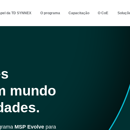
apel da TD SYNNEX
O programa
Capacitação
O CoE
Soluçõ
es
m mundo
dades.
ograma
MSP Evolve
para