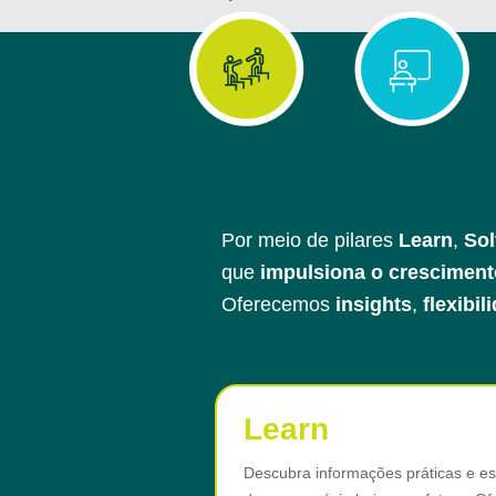
Por
meio
de
pilares
Learn
,
Sol
que
impulsiona o cresciment
Oferecemos
insights
,
flexibil
Learn
Descubra informações práticas e es