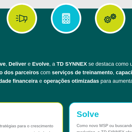
ve
,
Deliver
e
Evolve
, a
TD SYNNEX
se destaca como u
o dos parceiros
com
serviços de treinamento
,
capac
idade financeira
e
operações otimizadas
para aumenta
Solve
Como novo MSP ou buscando 
tratégias para o crescimento