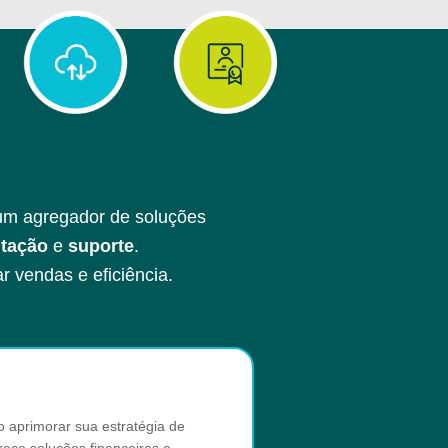
m agregador de soluções
itação
e
suporte
.
r vendas e eficiência.
aprimorar sua estratégia de