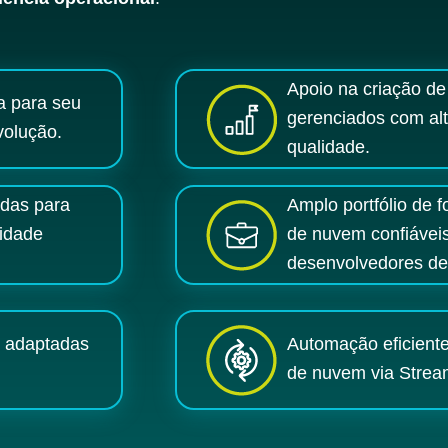
Apoio na criação de
a para seu
gerenciados com al
volução.
qualidade.
adas para
Amplo portfólio de 
xidade
de nuvem confiávei
desenvolvedores de
e adaptadas
Automação eficient
de nuvem via Stre