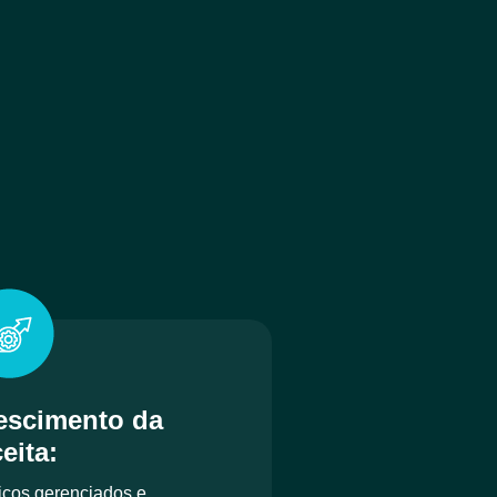
escimento da
ceita
:
iços gerenciados e