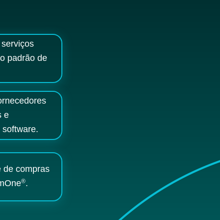
 serviços
to padrão de
fornecedores
s e
 software.
e de compras
®
amOne
.