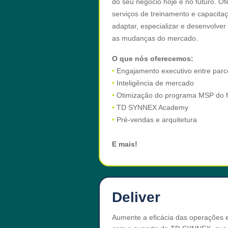
do seu negócio hoje e no futuro. 
serviços de treinamento e capacita
adaptar, especializar e desenvolv
as mudanças do mercado.
O que nós oferecemos:
•
Engajamento executivo entre parce
•
Inteligência de mercado
•
Otimização do programa MSP do f
•
TD SYNNEX Academy
•
Pré-vendas e arquitetura
E mais!
Deliver
Aumente a eficácia das operações e