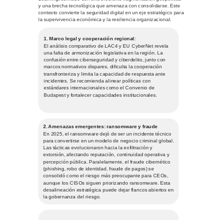
y una brecha tecnológica que amenaza con consolidarse. Este
contexto convierte la seguridad digital en un eje estratégico para
la supervivencia económica y la resiliencia organizacional.
1. Marco legal y cooperación regional:
El análisis comparativo de LAC4 y EU CyberNet revela
una falta de armonización legislativa en la región. La
confusión entre ciberseguridad y ciberdelito, junto con
marcos normativos dispares, dificulta la cooperación
transfronteriza y limita la capacidad de respuesta ante
incidentes. Se recomienda alinear políticas con
estándares internacionales como el Convenio de
Budapest y fortalecer capacidades institucionales.
2. Amenazas emergentes: ransomware y fraude
En 2025, el ransomware dejó de ser un incidente técnico
para convertirse en un modelo de negocio criminal global.
Las tácticas evolucionaron hacia la exfiltración y
extorsión, afectando reputación, continuidad operativa y
percepción pública. Paralelamente, el fraude cibernético
(phishing, robo de identidad, fraude de pagos) se
consolidó como el riesgo más preocupante para CEOs,
aunque los CISOs siguen priorizando ransomware. Esta
desalineación estratégica puede dejar flancos abiertos en
la gobernanza del riesgo.