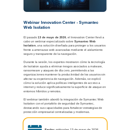
Webinar Innovation Center - Symantec
Web Isolation
El pasado
13 de mayo de 2026
, el Innovation Center llevó a
cabo un webinar especializado sobre
Symantec Web
Isolation
, una solución diseñada para proteger a los usuarios
frente a amenazas web avanzadas mediante el aislamiento
seguro y transparente de la navegación.
Durante la sesión, los expertos mostraron cómo la tecnología
de Isolation ayuda a eliminar riesgos asociados a malware,
ransomware y ataques de día cero, permitiendo a las
organizaciones mantener la productividad de los usuarios sin
afectar su experiencia de navegación. Además, se explicó
cómo la solución aplica políticas inteligentes de acceso a
internet y reduce significativamente la superficie de ataque en
entornos híbridos y remotos.
El webinar también abordó la integración de Symantec Web
Isolation con el portafolio de seguridad de Symantec,
destacando sus capacidades para fortalecer estrategias de
protección empresarial centralizadas y modernas.
Fecha:
miércoles 13 de mayo de 2026