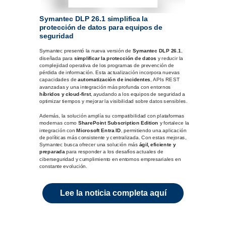
Symantec DLP 26.1 simplifica la
protección de datos para equipos de
seguridad
Symantec presentó la nueva versión de
Symantec DLP 26.1
,
diseñada para
simplificar la protección de datos
y reducir la
complejidad operativa de los programas de prevención de
pérdida de información. Esta actualización incorpora nuevas
capacidades de
automatización de incidentes
, APIs REST
avanzadas y una integración más profunda con entornos
híbridos y cloud-first
, ayudando a los equipos de seguridad a
optimizar tiempos y mejorar la visibilidad sobre datos sensibles.
Además, la solución amplía su compatibilidad con plataformas
modernas como
SharePoint Subscription Edition
y fortalece la
integración con
Microsoft Entra ID
, permitiendo una aplicación
de políticas más consistente y centralizada. Con estas mejoras,
Symantec busca ofrecer una solución más
ágil, eficiente y
preparada
para responder a los desafíos actuales de
ciberseguridad y cumplimiento en entornos empresariales en
constante evolución.
Lee la noticia completa aquí