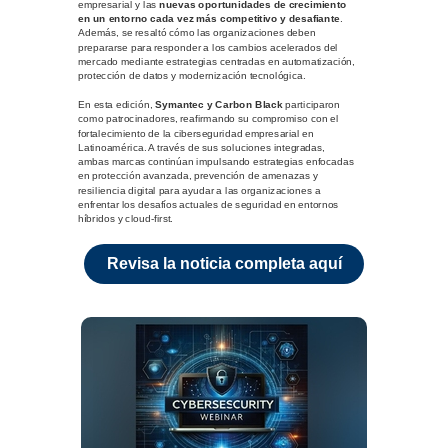
empresarial y las
nuevas oportunidades de crecimiento
en un entorno cada vez más competitivo y desafiante
.
Además, se resaltó cómo las organizaciones deben
prepararse para responder a los cambios acelerados del
mercado mediante estrategias centradas en automatización,
protección de datos y modernización tecnológica.
En esta edición,
Symantec y Carbon Black
participaron
como patrocinadores, reafirmando su compromiso con el
fortalecimiento de la ciberseguridad empresarial en
Latinoamérica. A través de sus soluciones integradas,
ambas marcas continúan impulsando estrategias enfocadas
en protección avanzada, prevención de amenazas y
resiliencia digital para ayudar a las organizaciones a
enfrentar los desafíos actuales de seguridad en entornos
híbridos y cloud-first.
Revisa la noticia completa aquí