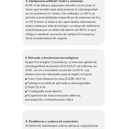
3. Inteligencia artificial: motor y amenaza
El 95 % de líderes regionales identifica la IA como el
factor que transformará radicalmente la ciberseguridad
en los próximos 12 meses. Sin embargo, un 39 % ya
percibe vulnerabilidades específicas de sistemas de IA y
un 55 % teme el avance de capacidades adversarias
potenciadas por esta tecnología. La adopción defensiva
está limitada por un déficit de talento del 69 %, lo que
obliga a mantener procesos de validación humana y
frena la automatización segura.
4. Mercado y tendencias tecnológicas
Según For Insights Consultancy, el mercado global de
ciberseguridad alcanzará USD 623.47 mil millones en
2034, con un crecimiento anual del 14.56 %. Las
tendencias más relevantes para la región incluyen:
✔️ Zero Trust Network Access (CAGR 26.5 %)
✔️ Inteligencia artificial aplicada a ciberseguridad
(CAGR 23.4 %)
✔️ Criptografía postcuántica
✔️ Expansión de soluciones para defensa,
aeroespacial e infraestructura crítica
5. Resiliencia y cadena de suministro
El déficit de habilidades críticas afecta la capacidad de